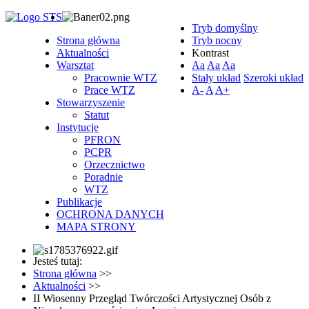
Tryb domyślny
Strona główna
Tryb nocny
Aktualności
Kontrast
Warsztat
Aa
Aa
Aa
Pracownie WTZ
Stały układ
Szeroki układ
Prace WTZ
A-
A
A+
Stowarzyszenie
Statut
Instytucje
PFRON
PCPR
Orzecznictwo
Poradnie
WTZ
Publikacje
OCHRONA DANYCH
MAPA STRONY
Jesteś tutaj:
Strona główna
>>
Aktualności
>>
II Wiosenny Przegląd Twórczości Artystycznej Osób z