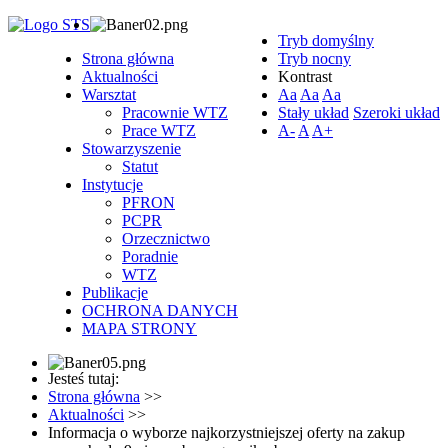
Tryb domyślny
Strona główna
Tryb nocny
Aktualności
Kontrast
Warsztat
Aa
Aa
Aa
Pracownie WTZ
Stały układ
Szeroki układ
Prace WTZ
A-
A
A+
Stowarzyszenie
Statut
Instytucje
PFRON
PCPR
Orzecznictwo
Poradnie
WTZ
Publikacje
OCHRONA DANYCH
MAPA STRONY
Jesteś tutaj:
Strona główna
>>
Aktualności
>>
Informacja o wyborze najkorzystniejszej oferty na zakup