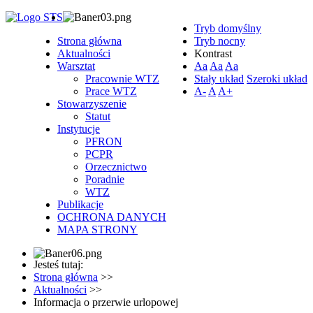
Tryb domyślny
Strona główna
Tryb nocny
Aktualności
Kontrast
Warsztat
Aa
Aa
Aa
Pracownie WTZ
Stały układ
Szeroki układ
Prace WTZ
A-
A
A+
Stowarzyszenie
Statut
Instytucje
PFRON
PCPR
Orzecznictwo
Poradnie
WTZ
Publikacje
OCHRONA DANYCH
MAPA STRONY
Jesteś tutaj:
Strona główna
>>
Aktualności
>>
Informacja o przerwie urlopowej