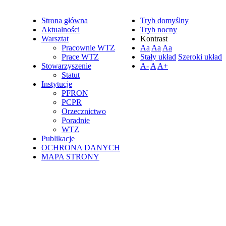
Strona główna
Tryb domyślny
Aktualności
Tryb nocny
Warsztat
Kontrast
Pracownie WTZ
Aa
Aa
Aa
Prace WTZ
Stały układ
Szeroki układ
Stowarzyszenie
A-
A
A+
Statut
Instytucje
PFRON
PCPR
Orzecznictwo
Poradnie
WTZ
Publikacje
OCHRONA DANYCH
MAPA STRONY