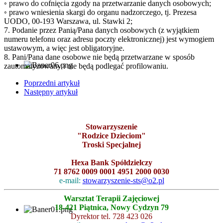
◦ prawo do cofnięcia zgody na przetwarzanie danych osobowych;
◦ prawo wniesienia skargi do organu nadzorczego, tj. Prezesa
UODO, 00-193 Warszawa, ul. Stawki 2;
7. Podanie przez Panią/Pana danych osobowych (z wyjątkiem
numeru telefonu oraz adresu poczty elektronicznej) jest wymogiem
ustawowym, a więc jest obligatoryjne.
8. Pani/Pana dane osobowe nie będą przetwarzane w sposób
zautomatyzowany i nie będą podlegać profilowaniu.
Poprzedni artykuł
Następny artykuł
Stowarzyszenie
"Rodzice Dzieciom"
Troski Specjalnej
Hexa Bank Spółdzielczy
71 8762 0009 0001 4951 2000 0030
e-mail:
stowarzyszenie-sts@o2.pl
Warsztat Terapii Zajęciowej
18-421 Piątnica, Nowy Cydzyn 79
Dyrektor tel. 728 423 026