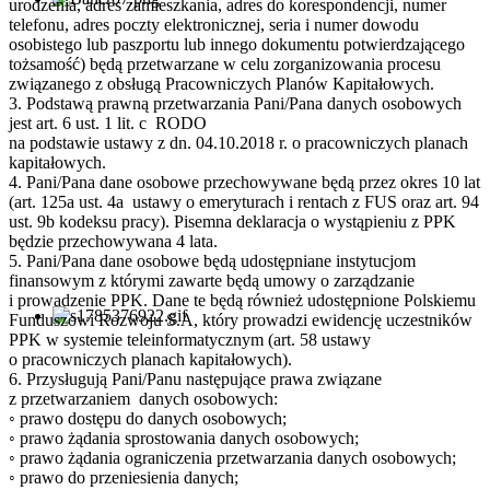
urodzenia, adres zamieszkania, adres do korespondencji, numer
telefonu, adres poczty elektronicznej, seria i numer dowodu
osobistego lub paszportu lub innego dokumentu potwierdzającego
tożsamość) będą przetwarzane w celu zorganizowania procesu
związanego z obsługą Pracowniczych Planów Kapitałowych.
3. Podstawą prawną przetwarzania Pani/Pana danych osobowych
jest art. 6 ust. 1 lit. c RODO
na podstawie ustawy z dn. 04.10.2018 r. o pracowniczych planach
kapitałowych.
4. Pani/Pana dane osobowe przechowywane będą przez okres 10 lat
(art. 125a ust. 4a ustawy o emeryturach i rentach z FUS oraz art. 94
ust. 9b kodeksu pracy). Pisemna deklaracja o wystąpieniu z PPK
będzie przechowywana 4 lata.
5. Pani/Pana dane osobowe będą udostępniane instytucjom
finansowym z którymi zawarte będą umowy o zarządzanie
i prowadzenie PPK. Dane te będą również udostępnione Polskiemu
Funduszowi Rozwoju S.A, który prowadzi ewidencję uczestników
PPK w systemie teleinformatycznym (art. 58 ustawy
o pracowniczych planach kapitałowych).
6. Przysługują Pani/Panu następujące prawa związane
z przetwarzaniem danych osobowych:
◦ prawo dostępu do danych osobowych;
◦ prawo żądania sprostowania danych osobowych;
◦ prawo żądania ograniczenia przetwarzania danych osobowych;
◦ prawo do przeniesienia danych;