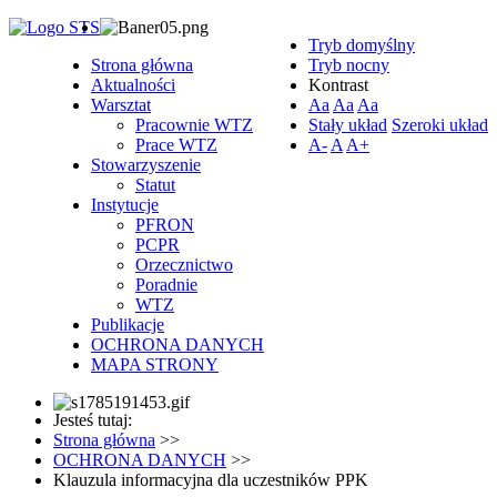
Tryb domyślny
Strona główna
Tryb nocny
Aktualności
Kontrast
Warsztat
Aa
Aa
Aa
Pracownie WTZ
Stały układ
Szeroki układ
Prace WTZ
A-
A
A+
Stowarzyszenie
Statut
Instytucje
PFRON
PCPR
Orzecznictwo
Poradnie
WTZ
Publikacje
OCHRONA DANYCH
MAPA STRONY
Jesteś tutaj:
Strona główna
>>
OCHRONA DANYCH
>>
Klauzula informacyjna dla uczestników PPK