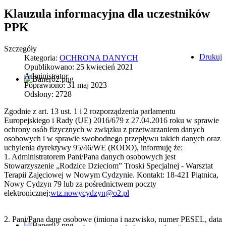
Klauzula informacyjna dla uczestników
PPK
Szczegóły
Drukuj
Kategoria:
OCHRONA DANYCH
Opublikowano: 25 kwiecień 2021
Administrator
Poprawiono: 31 maj 2023
Odsłony: 2728
Zgodnie z art. 13 ust. 1 i 2 rozporządzenia parlamentu
Europejskiego i Rady (UE) 2016/679 z 27.04.2016 roku w sprawie
ochrony osób fizycznych w związku z przetwarzaniem danych
osobowych i w sprawie swobodnego przepływu takich danych oraz
uchylenia dyrektywy 95/46/WE (RODO), informuję że:
1. Administratorem Pani/Pana danych osobowych jest
Stowarzyszenie „Rodzice Dzieciom” Troski Specjalnej - Warsztat
Terapii Zajęciowej w Nowym Cydzynie. Kontakt: 18-421 Piątnica,
Nowy Cydzyn 79 lub za pośrednictwem poczty
elektronicznej:
wtz.nowycydzyn@o2.pl
2. Pani/Pana dane osobowe (imiona i nazwisko, numer PESEL, data